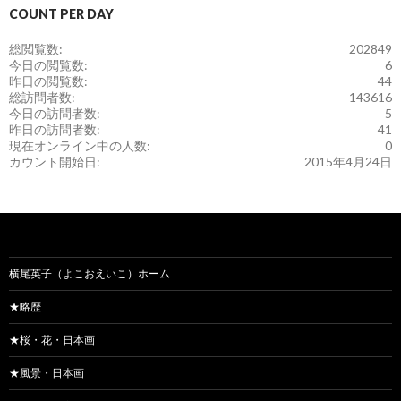
COUNT PER DAY
総閲覧数:
202849
今日の閲覧数:
6
昨日の閲覧数:
44
総訪問者数:
143616
今日の訪問者数:
5
昨日の訪問者数:
41
現在オンライン中の人数:
0
カウント開始日:
2015年4月24日
横尾英子（よこおえいこ）ホーム
★略歴
★桜・花・日本画
★風景・日本画