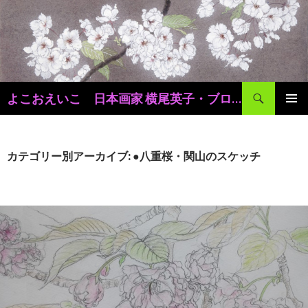
検
よこおえいこ 日本画家 横尾英子・ブログ
索
コ
メインメ
ン
ニュー
テ
ン
カテゴリー別アーカイブ: ●八重桜・関山のスケッチ
ツ
へ
移
動