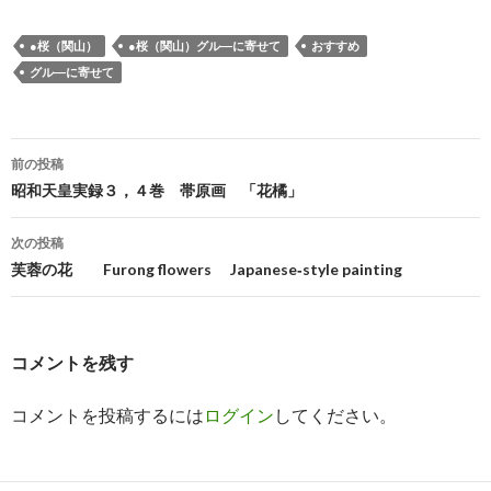
●桜（関山）
●桜（関山）グル―に寄せて
おすすめ
グル―に寄せて
前の投稿
投
昭和天皇実録３，４巻 帯原画 「花橘」
稿
次の投稿
ナ
芙蓉の花 Furong flowers Japanese‐style painting
ビ
ゲ
コメントを残す
ー
コメントを投稿するには
ログイン
してください。
シ
ョ