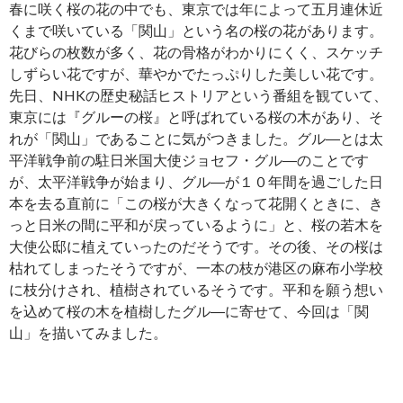
春に咲く桜の花の中でも、東京では年によって五月連休近
くまで咲いている「関山」という名の桜の花があります。
花びらの枚数が多く、花の骨格がわかりにくく、スケッチ
しずらい花ですが、華やかでたっぷりした美しい花です。
先日、NHKの歴史秘話ヒストリアという番組を観ていて、
東京には『グルーの桜』と呼ばれている桜の木があり、そ
れが「関山」であることに気がつきました。グル―とは太
平洋戦争前の駐日米国大使ジョセフ・グル―のことです
が、太平洋戦争が始まり、グル―が１０年間を過ごした日
本を去る直前に「この桜が大きくなって花開くときに、き
っと日米の間に平和が戻っているように」と、桜の若木を
大使公邸に植えていったのだそうです。その後、その桜は
枯れてしまったそうですが、一本の枝が港区の麻布小学校
に枝分けされ、植樹されているそうです。平和を願う想い
を込めて桜の木を植樹したグル―に寄せて、今回は「関
山」を描いてみました。