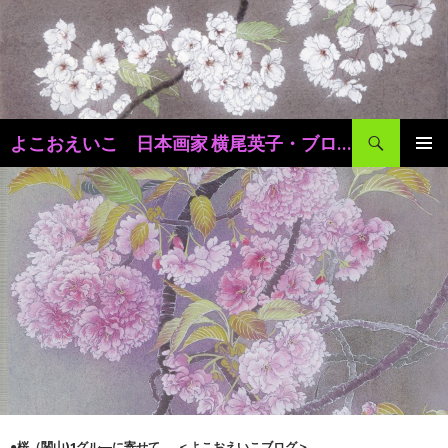
検
よこおえいこ 日本画家 横尾英子・ブログ
索
コ
メインメ
ン
ニュー
テ
ン
ツ
へ
移
動
●桜（関山)1グル―に寄せて
,
＜よこおえいこブログ＞