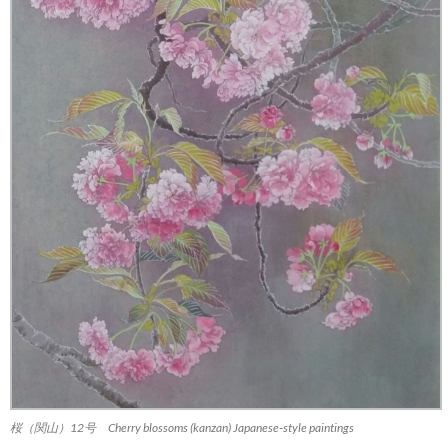
桜（関山）12号 Cherry blossoms (kanzan) Japanese‐style paintings